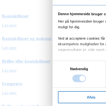
Denne hjemmeside bruger c
Kontaktlinser
Her på hjemmesiden bruger vi
Læs mere
muligt for dig.
Kontaktlinser og makeup
Ved at acceptere cookies får
eksempelvis muligheden for at
Læs mere
søgeresultater pr. side samt
Briller eller kontaktlinser
Ved at trykke på 'Tillad alle'
Samtykkevalg
give samtykke til ved at beny
Nødvendig
Læs mere
Du kan læse mere om vores b
Synsprøve
personoplysninger ved at tryk
Læs mere
Afvis