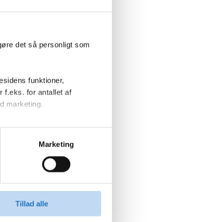
gøre det så personligt som
sidens funktioner,
f.eks. for antallet af
d marketing.
endegive, hvilke formål du vil
tillinger'.
Marketing
 og behandling af
Tillad alle