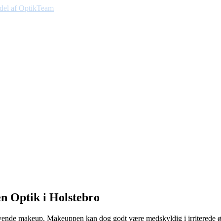
n Optik i Holstebro
t anvende makeup. Makeuppen kan dog godt være medskyldig i irriterede