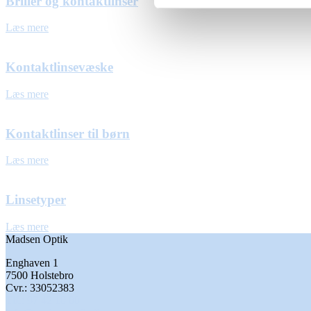
Briller og kontaktlinser
Læs mere
Kontaktlinsevæske
Læs mere
Kontaktlinser til børn
Læs mere
Linsetyper
Læs mere
Madsen Optik
Enghaven 1
7500 Holstebro
Cvr.: 33052383
Tlf.: 97 42 10 00