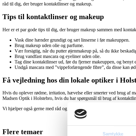
råd til dig, der bruger kontaktlinser og makeup.
Tips til kontaktlinser og makeup
Her er et par gode tips til dig, der bruger makeup sammen med kontakt
Vask dine hænder grundigt og sæt linserne i før makeuppen.
Brug makeup uden olie og parfume.
Vær forsigtig, når du putter øjenmakeup på, så du ikke beskadig
Brug vandfast mascara og eyeliner uden olie.
Tag dine kontaktlinser ud, før du fjerner makeuppen, og benyt 
Undgå mascara med ”vippeforlængende fibre”, da disse kan ød
Få vejledning hos din lokale optiker i Hols
Hvis du oplever rødme, irritation, hævelse eller smerter ved brug af
Madsen Optik i Holstebro, hvis du har spørgsmål til brug af kontaktl
Vi hjælper også gerne med råd og vejledning, hvis du oplever proble
Flere temaer
Samtykke