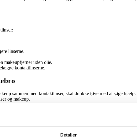
linser:
ere linserne.
en makeupfjerner uden olie.
elægge kontaktlinserne.
tebro
 makeup sammen med kontaktlinser, skal du ikke tøve med at søge hjælp.
inser og makeup.
mer med dine kontaktlinser og din makeup.
Detaljer