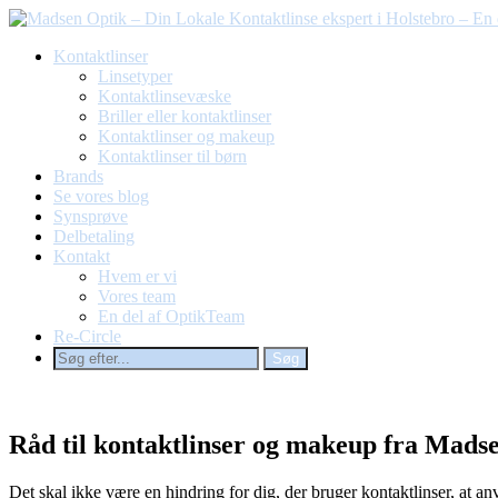
Kontaktlinser
Linsetyper
Kontaktlinsevæske
Briller eller kontaktlinser
Kontaktlinser og makeup
Kontaktlinser til børn
Brands
Se vores blog
Synsprøve
Delbetaling
Kontakt
Hvem er vi
Vores team
En del af OptikTeam
Re-Circle
Råd til kontaktlinser og makeup fra Madse
Det skal ikke være en hindring for dig, der bruger kontaktlinser, a