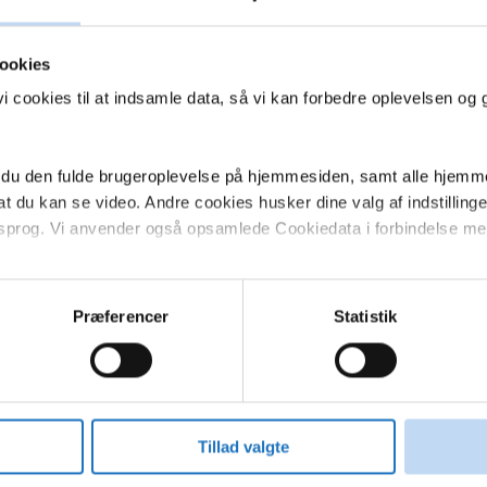
ookies
 cookies til at indsamle data, så vi kan forbedre oplevelsen og 
 du den fulde brugeroplevelse på hjemmesiden, samt alle hjemme
 du kan se video. Andre cookies husker dine valg af indstillinger 
 sprog. Vi anvender også opsamlede Cookiedata i forbindelse me
 giver du samtykke til alle disse formål. Du kan også vælge at tilk
tte checkboksene ud for formålet, og derefter trykke på 'Gem inds
Præferencer
Statistik
rug af cookies og andre teknologier, samt om vores indsamling
ke på linket til Persondatapolitik i bunden af vores hjemmeside.
Tillad valgte